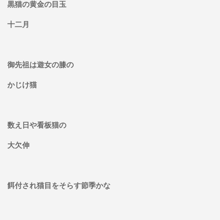
黒猫の黄金の目玉
十二月
御先祖は遊女の膝の
かじけ猫
数え日や看板猫の
大欠伸
餌付され猫目をそらす節季かな