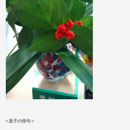
＜息子の俳句＞