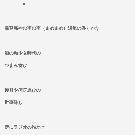
■
湯豆腐や忠実忠実（まめまめ）湯気の香りかな
酒の粕少女時代の
つまみ食ひ
極月や病院通ひの
世事疎し
傍にラジオの誰かと