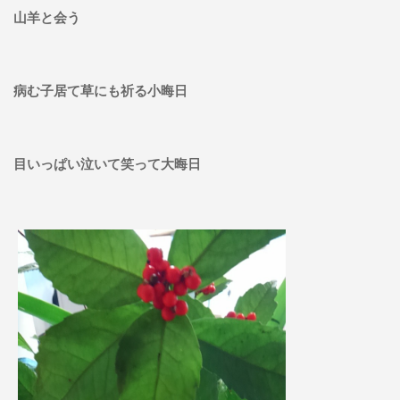
山羊と会う
病む子居て草にも祈る小晦日
目いっぱい泣いて笑って大晦日