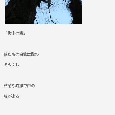
「街中の猫」
猫たちの自慢は髭の
冬ぬくし
枯菊や猫撫で声の
猫が来る