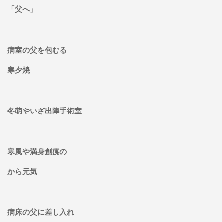
「父へ」
病室の父を包むる
寒夕焼
冬萌やいざ出陣手術室
寒風や満身創痍の
から元気
病床の父に差し入れ