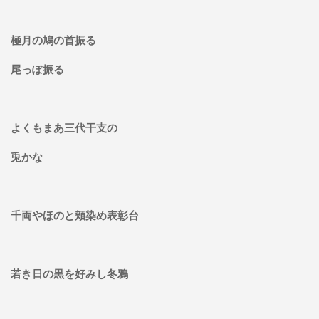
極月の鳩の首振る
尾っぽ振る
よくもまあ三代干支の
兎かな
千両やほのと頬染め表彰台
若き日の黒を好みし冬鴉