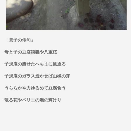
「息子の俳句」
母と子の豆腐談義や八重桜
子規庵の痩せたへちまに風通る
子規庵のガラス透かせば山椒の芽
うららかや力ゆるめて豆腐食う
散る花やペリエの泡の輝けり