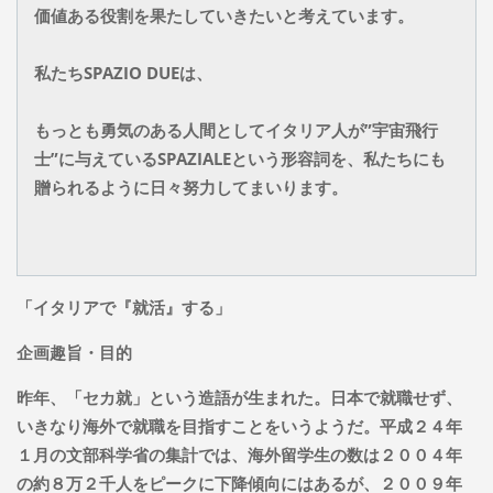
価値ある役割を果たしていきたいと考えています。
私たちSPAZIO DUEは、
もっとも勇気のある人間としてイタリア人が”宇宙飛行
士”に与えているSPAZIALEという形容詞を、
私たちにも
贈られるように日々努力してまいります。
「イタリアで『就活』する」
企画趣旨・目的
昨年、「セカ就」という造語が生まれた。日本で就職せず、
いきなり海外で就職を目指すことをいうようだ。平成２４年
１月の文部科学省の集計では、海外留学生の数は２００４年
の約８万２千人をピークに下降傾向にはあるが、２００９年