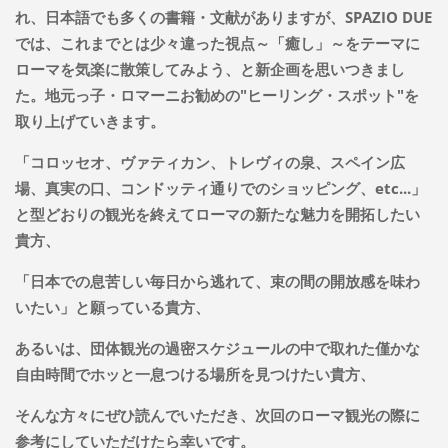
れ、日本語でも多くの書籍・文献がありますが、SPAZIO DUE
では、これまでとは少々違った視点～「癒し」～をテーマに
ローマを気楽に散策してみよう、と新企画を思いつきまし
た。地元っ子・ロマーニお勧めの"ヒーリング・スポット"を
取り上げていきます。
「コロッセオ、ヴァティカン、トレヴィの泉、スペイン広
場、真実の口、コンドッティ通りでのショッピング、etc...」
と型どおりの観光を終えてローマの新たな魅力を開拓したい
貴方、
「日本での息苦しい毎日から逃れて、束の間の開放感を味わ
いたい」と願っている貴方、
あるいは、団体観光の過密スケジュールの中で取れた僅かな
自由時間でホッと一息つける場所を見つけたい貴方、
そんな方々にぜひ読んでいただき、次回のローマ観光の際に
参考にしていただけたら幸いです。